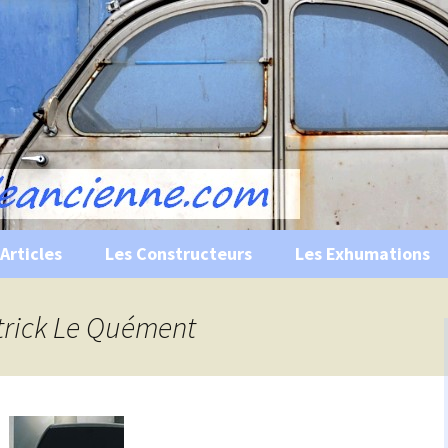
s, historiques …
ile Ancienne
Articles
Les Constructeurs
Les Exhumations
 curiosités
atrick Le Quément
 évènements
 musées