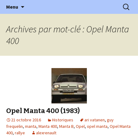
l'automobile ancienne : articles, historiques
Aller
Recherc
l'Automobile Ancienne
Menu
au
…
contenu
Archives par mot-clé : Opel Manta
400
Opel Manta 400 (1983)
21 octobre 2016
Historiques
ari vatanen
,
guy
frequelin
,
manta
,
Manta 400
,
Manta B
,
Opel
,
opel manta
,
Opel Manta
400
,
rallye
alexrenault