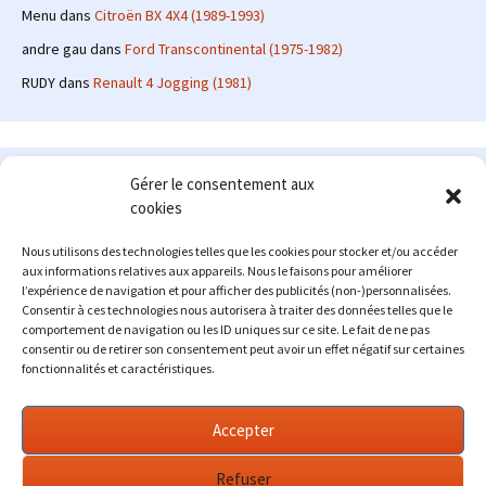
Menu
dans
Citroën BX 4X4 (1989-1993)
andre gau
dans
Ford Transcontinental (1975-1982)
RUDY
dans
Renault 4 Jogging (1981)
Le site en quelques mots
Gérer le consentement aux
cookies
Alexrenault
: passionné d'automobile ancienne depuis de
nombreuses années, j'ai commencé à partager ma passion sur
Nous utilisons des technologies telles que les cookies pour stocker et/ou accéder
internet à partir de 2009 au travers d'un blog qui a connu un relatif
aux informations relatives aux appareils. Nous le faisons pour améliorer
succès. Fin 2013, je décide de prendre mon autonomie et me lancer
l’expérience de navigation et pour afficher des publicités (non-)personnalisées.
avec mon propre site : l'Automobile Ancienne.
Consentir à ces technologies nous autorisera à traiter des données telles que le
comportement de navigation ou les ID uniques sur ce site. Le fait de ne pas
Me contacter : alex(at)lautomobileancienne.com
consentir ou de retirer son consentement peut avoir un effet négatif sur certaines
fonctionnalités et caractéristiques.
Accepter
Refuser