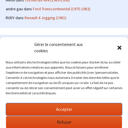
Menu
dans
Citroën BX 4X4 (1989-1993)
andre gau
dans
Ford Transcontinental (1975-1982)
RUDY
dans
Renault 4 Jogging (1981)
Le site en quelques mots
Gérer le consentement aux
cookies
Alexrenault
: passionné d'automobile ancienne depuis de
nombreuses années, j'ai commencé à partager ma passion sur
Nous utilisons des technologies telles que les cookies pour stocker et/ou accéder
internet à partir de 2009 au travers d'un blog qui a connu un relatif
aux informations relatives aux appareils. Nous le faisons pour améliorer
succès. Fin 2013, je décide de prendre mon autonomie et me lancer
l’expérience de navigation et pour afficher des publicités (non-)personnalisées.
avec mon propre site : l'Automobile Ancienne.
Consentir à ces technologies nous autorisera à traiter des données telles que le
comportement de navigation ou les ID uniques sur ce site. Le fait de ne pas
Me contacter : alex(at)lautomobileancienne.com
consentir ou de retirer son consentement peut avoir un effet négatif sur certaines
fonctionnalités et caractéristiques.
Accepter
Refuser