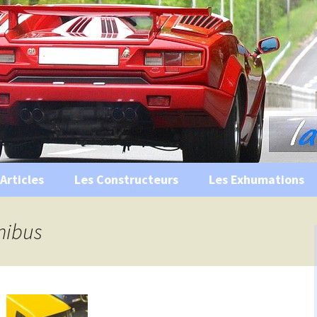
s, historiques …
ile Ancienne
Articles
Les Constructeurs
Les Exhumations
 curiosités
inibus
 évènements
 musées