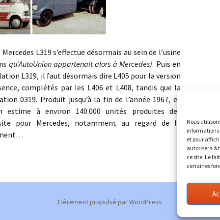
edes L319 s’effectue désormais au sein de l’usine
ns qu’AutoUnion appartenait alors à Mercedes)
. Puis en
tion L319, il faut désormais dire L405 pour la version
sence, complétés par les L406 et L408, tandis que la
ation 0319. Produit jusqu’à la fin de l’année 1967, et
n estime à environ 140.000 unités produites des
ssite pour Mercedes, notamment au regard de la
Nous utilison
informations 
egment…
et pour affic
autorisera à 
ce site. Le fa
certaines fon
Ac
Fièrement propulsé par WordPress