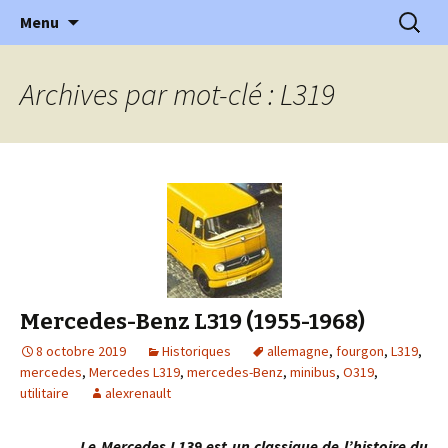
l'automobile ancienne : articles, historiques
Aller
Recherc
l'Automobile Ancienne
Menu
au
…
contenu
Archives par mot-clé : L319
Mercedes-Benz L319 (1955-1968)
8 octobre 2019
Historiques
allemagne
,
fourgon
,
L319
,
mercedes
,
Mercedes L319
,
mercedes-Benz
,
minibus
,
O319
,
utilitaire
alexrenault
Le Mercedes L139 est un classique de l’histoire du