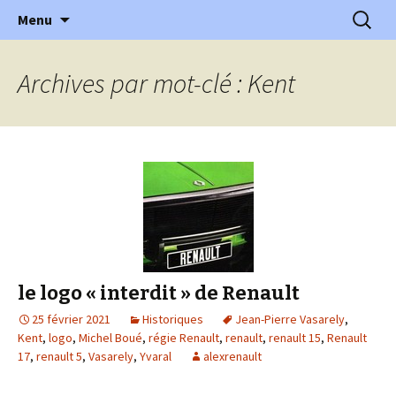
l'automobile ancienne : articles, historiques
Aller
Recherc
l'Automobile Ancienne
Menu
au
…
contenu
Archives par mot-clé : Kent
le logo « interdit » de Renault
25 février 2021
Historiques
Jean-Pierre Vasarely
,
Kent
,
logo
,
Michel Boué
,
régie Renault
,
renault
,
renault 15
,
Renault
17
,
renault 5
,
Vasarely
,
Yvaral
alexrenault