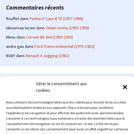
Commentaires récents
Rouffet
dans
Panhard Type IE70 (1957-1960)
laboureau lucien
dans
Velam Isetta (1955-1958)
Menu
dans
Citroën BX 4X4 (1989-1993)
andre gau
dans
Ford Transcontinental (1975-1982)
RUDY
dans
Renault 4 Jogging (1981)
Le site en quelques mots
Gérer le consentement aux
cookies
Alexrenault
: passionné d'automobile ancienne depuis de
nombreuses années, j'ai commencé à partager ma passion sur
Nous utilisons des technologies telles que les cookies pour stocker et/ou accéder
internet à partir de 2009 au travers d'un blog qui a connu un relatif
aux informations relatives aux appareils. Nous le faisons pour améliorer
succès. Fin 2013, je décide de prendre mon autonomie et me lancer
l’expérience de navigation et pour afficher des publicités (non-)personnalisées.
avec mon propre site : l'Automobile Ancienne.
Consentir à ces technologies nous autorisera à traiter des données telles que le
comportement de navigation ou les ID uniques sur ce site. Le fait de ne pas
Me contacter : alex(at)lautomobileancienne.com
consentir ou de retirer son consentement peut avoir un effet négatif sur certaines