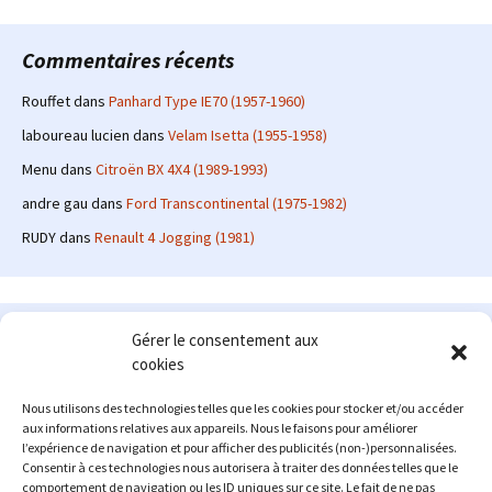
Commentaires récents
Rouffet
dans
Panhard Type IE70 (1957-1960)
laboureau lucien
dans
Velam Isetta (1955-1958)
Menu
dans
Citroën BX 4X4 (1989-1993)
andre gau
dans
Ford Transcontinental (1975-1982)
RUDY
dans
Renault 4 Jogging (1981)
Le site en quelques mots
Gérer le consentement aux
cookies
Alexrenault
: passionné d'automobile ancienne depuis de
nombreuses années, j'ai commencé à partager ma passion sur
Nous utilisons des technologies telles que les cookies pour stocker et/ou accéder
internet à partir de 2009 au travers d'un blog qui a connu un relatif
aux informations relatives aux appareils. Nous le faisons pour améliorer
succès. Fin 2013, je décide de prendre mon autonomie et me lancer
l’expérience de navigation et pour afficher des publicités (non-)personnalisées.
avec mon propre site : l'Automobile Ancienne.
Consentir à ces technologies nous autorisera à traiter des données telles que le
comportement de navigation ou les ID uniques sur ce site. Le fait de ne pas
Me contacter : alex(at)lautomobileancienne.com