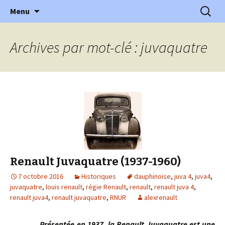
l'automobile ancienne : articles, historiques
Aller
Recherc
l'Automobile Ancienne
Menu
au
…
contenu
Archives par mot-clé : juvaquatre
Renault Juvaquatre (1937-1960)
7 octobre 2016
Historiques
dauphinoise
,
juva 4
,
juva4
,
juvaquatre
,
louis renault
,
régie Renault
,
renault
,
renault juva 4
,
renault juva4
,
renault juvaquatre
,
RNUR
alexrenault
Présentée en 1937, la Renault Juvaquatre est une