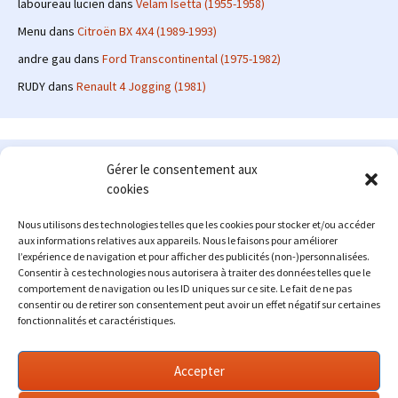
laboureau lucien
dans
Velam Isetta (1955-1958)
Menu
dans
Citroën BX 4X4 (1989-1993)
andre gau
dans
Ford Transcontinental (1975-1982)
RUDY
dans
Renault 4 Jogging (1981)
Le site en quelques mots
Gérer le consentement aux
cookies
Alexrenault
: passionné d'automobile ancienne depuis de
nombreuses années, j'ai commencé à partager ma passion sur
Nous utilisons des technologies telles que les cookies pour stocker et/ou accéder
internet à partir de 2009 au travers d'un blog qui a connu un relatif
aux informations relatives aux appareils. Nous le faisons pour améliorer
succès. Fin 2013, je décide de prendre mon autonomie et me lancer
l’expérience de navigation et pour afficher des publicités (non-)personnalisées.
avec mon propre site : l'Automobile Ancienne.
Consentir à ces technologies nous autorisera à traiter des données telles que le
comportement de navigation ou les ID uniques sur ce site. Le fait de ne pas
Me contacter : alex(at)lautomobileancienne.com
consentir ou de retirer son consentement peut avoir un effet négatif sur certaines
fonctionnalités et caractéristiques.
Accepter