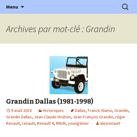
l'automobile ancienne : articles, historiques
Aller
Recherc
l'Automobile Ancienne
Menu
au
…
contenu
Archives par mot-clé : Grandin
Grandin Dallas (1981-1998)
9 août 2018
Historiques
Dallas
,
Franck Alamo
,
Grandin
,
Grandin Dallas
,
Jean-Claude Hrubon
,
Jean-François Grandin
,
régie
Renault
,
renault
,
Renault 4
,
RNUR
,
youngtimer
alexrenault