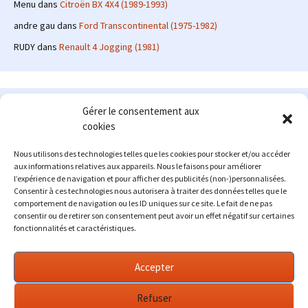
Menu
dans
Citroën BX 4X4 (1989-1993)
andre gau
dans
Ford Transcontinental (1975-1982)
RUDY
dans
Renault 4 Jogging (1981)
Le site en quelques mots
Gérer le consentement aux
cookies
Alexrenault
: passionné d'automobile ancienne depuis de
nombreuses années, j'ai commencé à partager ma passion sur
Nous utilisons des technologies telles que les cookies pour stocker et/ou accéder
internet à partir de 2009 au travers d'un blog qui a connu un relatif
aux informations relatives aux appareils. Nous le faisons pour améliorer
succès. Fin 2013, je décide de prendre mon autonomie et me lancer
l’expérience de navigation et pour afficher des publicités (non-)personnalisées.
avec mon propre site : l'Automobile Ancienne.
Consentir à ces technologies nous autorisera à traiter des données telles que le
comportement de navigation ou les ID uniques sur ce site. Le fait de ne pas
Me contacter : alex(at)lautomobileancienne.com
consentir ou de retirer son consentement peut avoir un effet négatif sur certaines
fonctionnalités et caractéristiques.
Accepter
Refuser