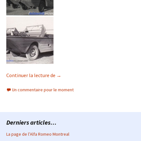
Ford GPA – La Jeep amphibie(1942-1943
Continuer la lecture de
→
Un commentaire pour le moment
Derniers articles…
La page de l’Alfa Romeo Montreal