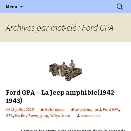
l'automobile ancienne : articles, historiques
Aller
Recherc
l'Automobile Ancienne
Menu
au
…
contenu
Archives par mot-clé : Ford GPA
Ford GPA – La Jeep amphibie(1942-
1943)
23 juillet 2015
Historiques
amphibie
,
ford
,
Ford GPA
,
GPA
,
Hartley Rowe
,
jeep
,
Willys Jeep
alexrenault