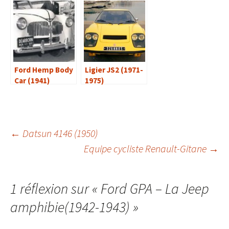
Ford Hemp Body
Ligier JS2 (1971-
Car (1941)
1975)
Navigation
←
Datsun 4146 (1950)
Equipe cycliste Renault-Gitane
→
des
1 réflexion sur «
Ford GPA – La Jeep
articles
amphibie(1942-1943)
»