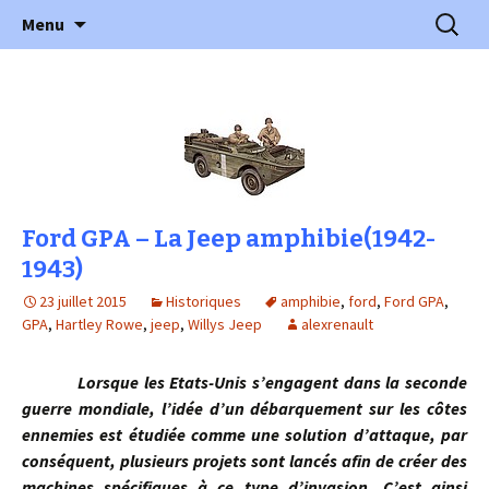
l'automobile ancienne : articles, historiques
Aller
Recherc
l'Automobile Ancienne
Menu
au
…
contenu
Ford GPA – La Jeep amphibie(1942-
1943)
23 juillet 2015
Historiques
amphibie
,
ford
,
Ford GPA
,
GPA
,
Hartley Rowe
,
jeep
,
Willys Jeep
alexrenault
Lorsque les Etats-Unis s’engagent dans la seconde
guerre mondiale, l’idée d’un débarquement sur les côtes
ennemies est étudiée comme une solution d’attaque, par
conséquent, plusieurs projets sont lancés afin de créer des
machines spécifiques à ce type d’invasion. C’est ainsi