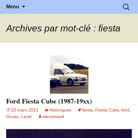
l'automobile ancienne : articles,
l'Automobile Ancienne
Aller
Recher
Menu
au
historiques …
contenu
Archives par mot-clé : fiesta
Ford Fiesta Cube (1987-19xx)
20 mars 2023
Historiques
fiesta
,
Fiesta Cube
,
ford
,
Gruau
,
Laval
alexrenault