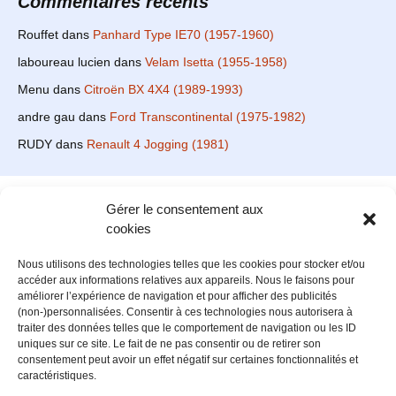
Commentaires récents
Rouffet
dans
Panhard Type IE70 (1957-1960)
laboureau lucien
dans
Velam Isetta (1955-1958)
Menu
dans
Citroën BX 4X4 (1989-1993)
andre gau
dans
Ford Transcontinental (1975-1982)
RUDY
dans
Renault 4 Jogging (1981)
Gérer le consentement aux
Le site en quelques mots
cookies
Alexrenault
: passionné d'automobile ancienne depuis de
Nous utilisons des technologies telles que les cookies pour stocker et/ou
nombreuses années, j'ai commencé à partager ma passion sur
accéder aux informations relatives aux appareils. Nous le faisons pour
internet à partir de 2009 au travers d'un blog qui a connu un
améliorer l’expérience de navigation et pour afficher des publicités
relatif succès. Fin 2013, je décide de prendre mon autonomie et
(non-)personnalisées. Consentir à ces technologies nous autorisera à
me lancer avec mon propre site : l'Automobile Ancienne.
traiter des données telles que le comportement de navigation ou les ID
uniques sur ce site. Le fait de ne pas consentir ou de retirer son
Me contacter : alex(at)lautomobileancienne.com
consentement peut avoir un effet négatif sur certaines fonctionnalités et
caractéristiques.