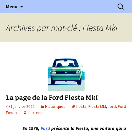
l'automobile ancienne : articles, historiques
Aller
Recherc
l'Automobile Ancienne
Menu
au
…
contenu
Archives par mot-clé : Fiesta MkI
La page de la Ford Fiesta MkI
1 janvier 2022
Historiques
fiesta
,
Fiesta MkI
,
ford
,
Ford
Fiesta
alexrenault
En 1976,
Ford
présente la Fiesta, une voiture qui a