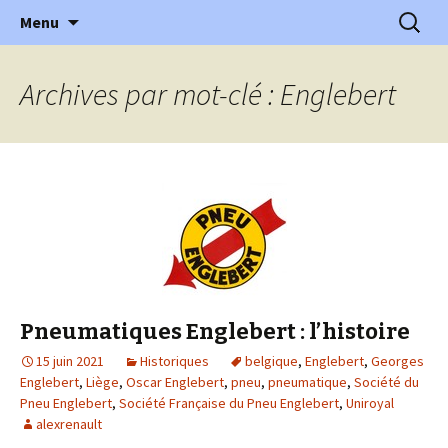
l'automobile ancienne : articles, historiques
Aller
Recherc
l'Automobile Ancienne
Menu
au
…
contenu
Archives par mot-clé : Englebert
Pneumatiques Englebert : l’histoire
15 juin 2021
Historiques
belgique
,
Englebert
,
Georges
Englebert
,
Liège
,
Oscar Englebert
,
pneu
,
pneumatique
,
Société du
Pneu Englebert
,
Société Française du Pneu Englebert
,
Uniroyal
alexrenault