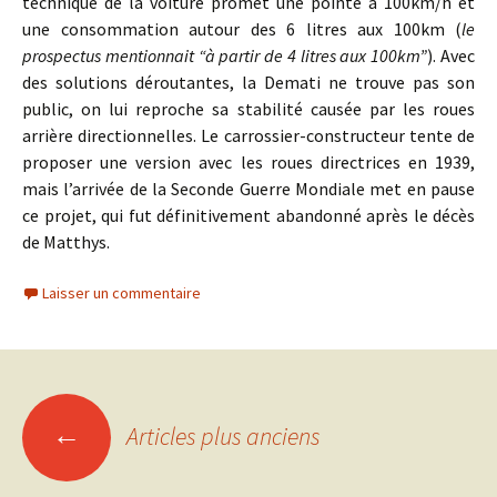
technique de la voiture promet une pointe à 100km/h et
une consommation autour des 6 litres aux 100km (
le
prospectus mentionnait “à partir de 4 litres aux 100km”
). Avec
des solutions déroutantes, la Demati ne trouve pas son
public, on lui reproche sa stabilité causée par les roues
arrière directionnelles. Le carrossier-constructeur tente de
proposer une version avec les roues directrices en 1939,
mais l’arrivée de la Seconde Guerre Mondiale met en pause
ce projet, qui fut définitivement abandonné après le décès
de Matthys.
Laisser un commentaire
Navigation
←
Articles plus anciens
des