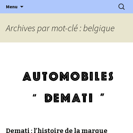
l'automobile ancienne : articles, historiques
Aller
Recherc
l'Automobile Ancienne
Menu
au
…
contenu
Archives par mot-clé : belgique
Demati : l’histoire de la marque