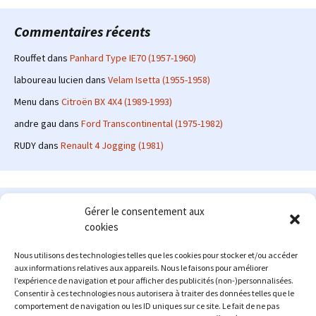
Commentaires récents
Rouffet
dans
Panhard Type IE70 (1957-1960)
laboureau lucien
dans
Velam Isetta (1955-1958)
Menu
dans
Citroën BX 4X4 (1989-1993)
andre gau
dans
Ford Transcontinental (1975-1982)
RUDY
dans
Renault 4 Jogging (1981)
Le site en quelques mots
Gérer le consentement aux
cookies
Alexrenault
: passionné d'automobile ancienne depuis de
nombreuses années, j'ai commencé à partager ma passion sur
Nous utilisons des technologies telles que les cookies pour stocker et/ou accéder
internet à partir de 2009 au travers d'un blog qui a connu un relatif
aux informations relatives aux appareils. Nous le faisons pour améliorer
succès. Fin 2013, je décide de prendre mon autonomie et me lancer
l’expérience de navigation et pour afficher des publicités (non-)personnalisées.
avec mon propre site : l'Automobile Ancienne.
Consentir à ces technologies nous autorisera à traiter des données telles que le
comportement de navigation ou les ID uniques sur ce site. Le fait de ne pas
Me contacter : alex(at)lautomobileancienne.com