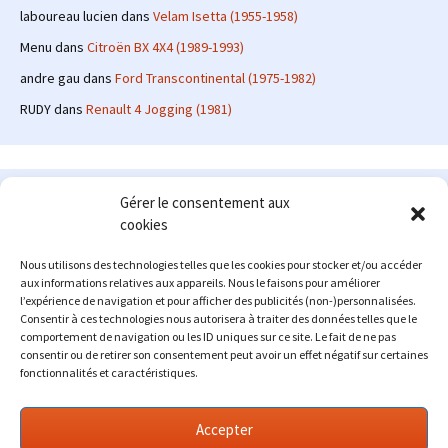
laboureau lucien
dans
Velam Isetta (1955-1958)
Menu
dans
Citroën BX 4X4 (1989-1993)
andre gau
dans
Ford Transcontinental (1975-1982)
RUDY
dans
Renault 4 Jogging (1981)
Le site en quelques mots
Gérer le consentement aux
cookies
Alexrenault
: passionné d'automobile ancienne depuis de
nombreuses années, j'ai commencé à partager ma passion sur
Nous utilisons des technologies telles que les cookies pour stocker et/ou accéder
internet à partir de 2009 au travers d'un blog qui a connu un relatif
aux informations relatives aux appareils. Nous le faisons pour améliorer
succès. Fin 2013, je décide de prendre mon autonomie et me lancer
l’expérience de navigation et pour afficher des publicités (non-)personnalisées.
avec mon propre site : l'Automobile Ancienne.
Consentir à ces technologies nous autorisera à traiter des données telles que le
comportement de navigation ou les ID uniques sur ce site. Le fait de ne pas
Me contacter : alex(at)lautomobileancienne.com
consentir ou de retirer son consentement peut avoir un effet négatif sur certaines
fonctionnalités et caractéristiques.
Accepter