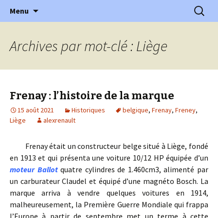
l'automobile ancienne : articles, historiques
Aller
Recherc
l'Automobile Ancienne
Menu
au
…
contenu
Archives par mot-clé : Liège
Frenay : l’histoire de la marque
15 août 2021
Historiques
belgique
,
Frenay
,
Freney
,
Liège
alexrenault
Frenay était un constructeur belge situé à Liège, fondé
en 1913 et qui présenta une voiture 10/12 HP équipée d’un
moteur Ballot
quatre cylindres de 1.460cm3, alimenté par
un carburateur Claudel et équipé d’une magnéto Bosch. La
marque arriva à vendre quelques voitures en 1914,
malheureusement, la Première Guerre Mondiale qui frappa
l’Europe à partir de septembre met un terme à cette