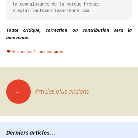
la connaissance de la marque Frenay: 
alex(at)lautomobileancienne.com
Toute critique, correction ou contribution sera la
bienvenue.
Afficher les 2 commentaires
Navigation
←
Articles plus anciens
des
articles
Derniers articles…