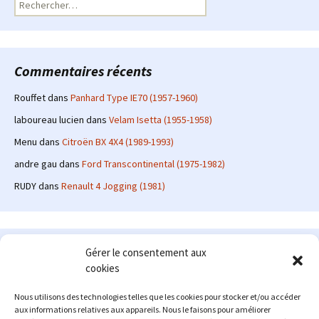
Rechercher :
Commentaires récents
Rouffet
dans
Panhard Type IE70 (1957-1960)
laboureau lucien
dans
Velam Isetta (1955-1958)
Menu
dans
Citroën BX 4X4 (1989-1993)
andre gau
dans
Ford Transcontinental (1975-1982)
RUDY
dans
Renault 4 Jogging (1981)
Le site en quelques mots
Gérer le consentement aux
cookies
Alexrenault
: passionné d'automobile ancienne depuis de
nombreuses années, j'ai commencé à partager ma passion sur
Nous utilisons des technologies telles que les cookies pour stocker et/ou accéder
internet à partir de 2009 au travers d'un blog qui a connu un relatif
aux informations relatives aux appareils. Nous le faisons pour améliorer