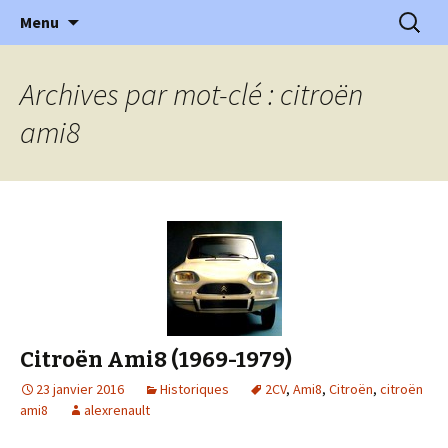
l'automobile ancienne : articles, historiques
Aller
Recherc
l'Automobile Ancienne
Menu
au
…
contenu
Archives par mot-clé : citroën
ami8
Citroën Ami8 (1969-1979)
23 janvier 2016
Historiques
2CV
,
Ami8
,
Citroën
,
citroën
ami8
alexrenault