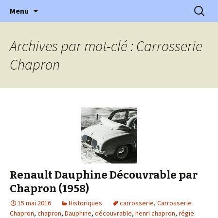
l'automobile ancienne : articles, historiques
Aller
Recherc
l'Automobile Ancienne
Menu
au
…
contenu
Archives par mot-clé : Carrosserie
Chapron
Renault Dauphine Découvrable par
Chapron (1958)
15 mai 2016
Historiques
carrosserie
,
Carrosserie
Chapron
,
chapron
,
Dauphine
,
découvrable
,
henri chapron
,
régie