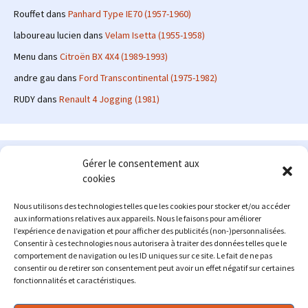
Rouffet
dans
Panhard Type IE70 (1957-1960)
laboureau lucien
dans
Velam Isetta (1955-1958)
Menu
dans
Citroën BX 4X4 (1989-1993)
andre gau
dans
Ford Transcontinental (1975-1982)
RUDY
dans
Renault 4 Jogging (1981)
Le site en quelques mots
Gérer le consentement aux
cookies
Alexrenault
: passionné d'automobile ancienne depuis de
nombreuses années, j'ai commencé à partager ma passion sur
Nous utilisons des technologies telles que les cookies pour stocker et/ou accéder
internet à partir de 2009 au travers d'un blog qui a connu un relatif
aux informations relatives aux appareils. Nous le faisons pour améliorer
succès. Fin 2013, je décide de prendre mon autonomie et me lancer
l’expérience de navigation et pour afficher des publicités (non-)personnalisées.
avec mon propre site : l'Automobile Ancienne.
Consentir à ces technologies nous autorisera à traiter des données telles que le
comportement de navigation ou les ID uniques sur ce site. Le fait de ne pas
Me contacter : alex(at)lautomobileancienne.com
consentir ou de retirer son consentement peut avoir un effet négatif sur certaines
fonctionnalités et caractéristiques.