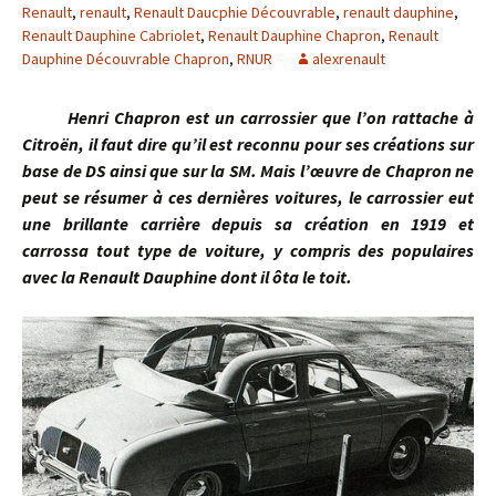
Renault
,
renault
,
Renault Daucphie Découvrable
,
renault dauphine
,
Renault Dauphine Cabriolet
,
Renault Dauphine Chapron
,
Renault
Dauphine Découvrable Chapron
,
RNUR
alexrenault
Henri Chapron est un carrossier que l’on rattache à
Citroën, il faut dire qu’il est reconnu pour ses créations sur
base de DS ainsi que sur la SM. Mais l’œuvre de Chapron ne
peut se résumer à ces dernières voitures, le carrossier eut
une brillante carrière depuis sa création en 1919 et
carrossa tout type de voiture, y compris des populaires
avec la Renault Dauphine dont il ôta le toit.