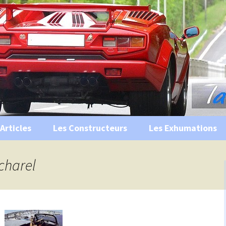
s, historiques …
ile Ancienne
Articles
Les Constructeurs
Les Exhumations
 curiosités
charel
 évènements
 musées