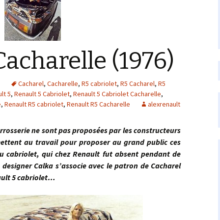
Cacharelle (1976)
s
Cacharel
,
Cacharelle
,
R5 cabriolet
,
R5 Cacharel
,
R5
lt 5
,
Renault 5 Cabriolet
,
Renault 5 Cabriolet Cacharelle
,
e
,
Renault R5 cabriolet
,
Renault R5 Cacharelle
alexrenault
erie ne sont pas proposées par les constructeurs
ettent au travail pour proposer au grand public ces
du cabriolet, qui chez Renault fut absent pendant de
 designer Calka s’associe avec le patron de Cacharel
ult 5 cabriolet…