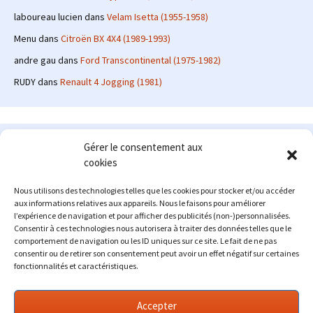
laboureau lucien
dans
Velam Isetta (1955-1958)
Menu
dans
Citroën BX 4X4 (1989-1993)
andre gau
dans
Ford Transcontinental (1975-1982)
RUDY
dans
Renault 4 Jogging (1981)
Le site en quelques mots
Gérer le consentement aux
cookies
Alexrenault
: passionné d'automobile ancienne depuis de
nombreuses années, j'ai commencé à partager ma passion sur
Nous utilisons des technologies telles que les cookies pour stocker et/ou accéder
internet à partir de 2009 au travers d'un blog qui a connu un relatif
aux informations relatives aux appareils. Nous le faisons pour améliorer
succès. Fin 2013, je décide de prendre mon autonomie et me lancer
l’expérience de navigation et pour afficher des publicités (non-)personnalisées.
avec mon propre site : l'Automobile Ancienne.
Consentir à ces technologies nous autorisera à traiter des données telles que le
comportement de navigation ou les ID uniques sur ce site. Le fait de ne pas
Me contacter : alex(at)lautomobileancienne.com
consentir ou de retirer son consentement peut avoir un effet négatif sur certaines
fonctionnalités et caractéristiques.
Accepter