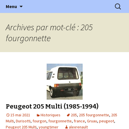
l'automobile ancienne : articles, historiques
Aller
Recherc
l'Automobile Ancienne
Menu
au
…
contenu
Archives par mot-clé : 205
fourgonnette
Peugeot 205 Multi (1985-1994)
15 mai 2021
Historiques
205
,
205 fourgonnette
,
205
Multi
,
Durisotti
,
fourgon
,
fourgonnette
,
france
,
Gruau
,
peugeot
,
Peugeot 205 Multi
,
youngtimer
alexrenault