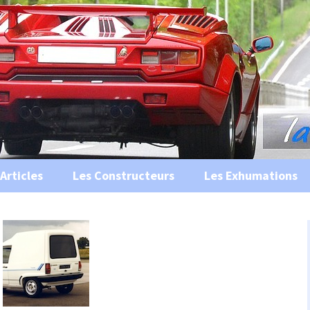
s, historiques …
ile Ancienne
Articles
Les Constructeurs
Les Exhumations
 curiosités
 évènements
 musées