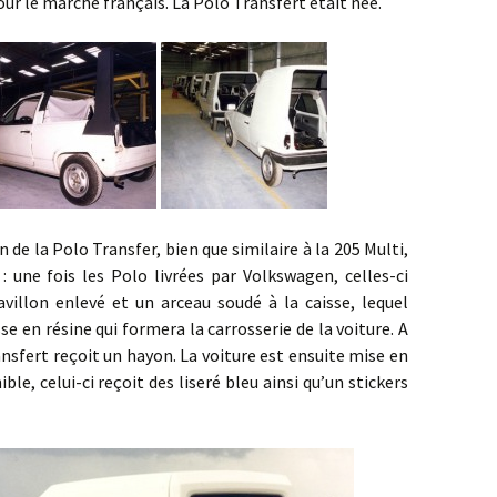
ur le marché français. La Polo Transfert était née.
 Polo Transfer, bien que similaire à la 205 Multi,
: une fois les Polo livrées par Volkswagen, celles-ci
pavillon enlevé et un arceau soudé à la caisse, lequel
sse en résine qui formera la carrosserie de la voiture. A
ransfert reçoit un hayon. La voiture est ensuite mise en
ble, celui-ci reçoit des liseré bleu ainsi qu’un stickers