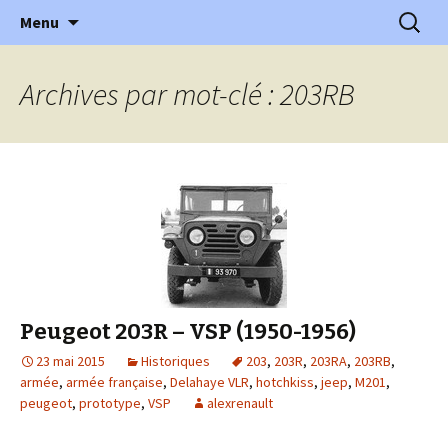
l'automobile ancienne : articles, historiques
Aller
Recherc
l'Automobile Ancienne
Menu
au
…
contenu
Archives par mot-clé : 203RB
Peugeot 203R – VSP (1950-1956)
23 mai 2015
Historiques
203
,
203R
,
203RA
,
203RB
,
armée
,
armée française
,
Delahaye VLR
,
hotchkiss
,
jeep
,
M201
,
peugeot
,
prototype
,
VSP
alexrenault