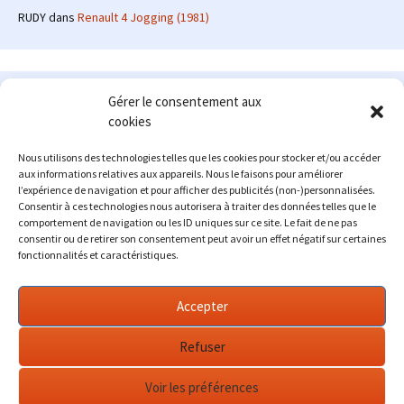
RUDY
dans
Renault 4 Jogging (1981)
Le site en quelques mots
Gérer le consentement aux
cookies
Alexrenault
: passionné d'automobile ancienne depuis de
nombreuses années, j'ai commencé à partager ma passion sur
Nous utilisons des technologies telles que les cookies pour stocker et/ou accéder
internet à partir de 2009 au travers d'un blog qui a connu un relatif
aux informations relatives aux appareils. Nous le faisons pour améliorer
succès. Fin 2013, je décide de prendre mon autonomie et me lancer
l’expérience de navigation et pour afficher des publicités (non-)personnalisées.
avec mon propre site : l'Automobile Ancienne.
Consentir à ces technologies nous autorisera à traiter des données telles que le
comportement de navigation ou les ID uniques sur ce site. Le fait de ne pas
Me contacter : alex(at)lautomobileancienne.com
consentir ou de retirer son consentement peut avoir un effet négatif sur certaines
fonctionnalités et caractéristiques.
Accepter
Refuser
Voir les préférences
Fièrement propulsé par WordPress