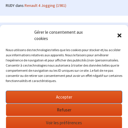
RUDY
dans
Renault 4 Jogging (1981)
Le site en quelques mots
Gérer le consentement aux
cookies
Alexrenault
: passionné d'automobile ancienne depuis de
nombreuses années, j'ai commencé à partager ma passion sur
Nous utilisons des technologies telles que les cookies pour stocker et/ou accéder
internet à partir de 2009 au travers d'un blog qui a connu un relatif
aux informations relatives aux appareils. Nous le faisons pour améliorer
succès. Fin 2013, je décide de prendre mon autonomie et me lancer
l’expérience de navigation et pour afficher des publicités (non-)personnalisées.
avec mon propre site : l'Automobile Ancienne.
Consentir à ces technologies nous autorisera à traiter des données telles que le
comportement de navigation ou les ID uniques sur ce site. Le fait de ne pas
Me contacter : alex(at)lautomobileancienne.com
consentir ou de retirer son consentement peut avoir un effet négatif sur certaines
fonctionnalités et caractéristiques.
Accepter
Refuser
Voir les préférences
Fièrement propulsé par WordPress