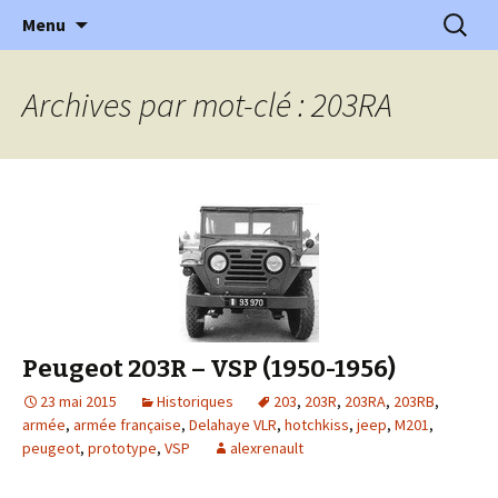
l'automobile ancienne : articles, historiques
Aller
Recherc
l'Automobile Ancienne
Menu
au
…
contenu
Archives par mot-clé : 203RA
Peugeot 203R – VSP (1950-1956)
23 mai 2015
Historiques
203
,
203R
,
203RA
,
203RB
,
armée
,
armée française
,
Delahaye VLR
,
hotchkiss
,
jeep
,
M201
,
peugeot
,
prototype
,
VSP
alexrenault