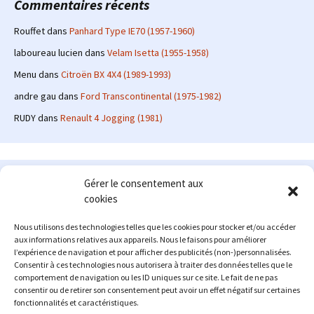
Commentaires récents
Rouffet
dans
Panhard Type IE70 (1957-1960)
laboureau lucien
dans
Velam Isetta (1955-1958)
Menu
dans
Citroën BX 4X4 (1989-1993)
andre gau
dans
Ford Transcontinental (1975-1982)
RUDY
dans
Renault 4 Jogging (1981)
Le site en quelques mots
Gérer le consentement aux
cookies
Alexrenault
: passionné d'automobile ancienne depuis de
nombreuses années, j'ai commencé à partager ma passion sur
Nous utilisons des technologies telles que les cookies pour stocker et/ou accéder
internet à partir de 2009 au travers d'un blog qui a connu un relatif
aux informations relatives aux appareils. Nous le faisons pour améliorer
succès. Fin 2013, je décide de prendre mon autonomie et me lancer
l’expérience de navigation et pour afficher des publicités (non-)personnalisées.
avec mon propre site : l'Automobile Ancienne.
Consentir à ces technologies nous autorisera à traiter des données telles que le
comportement de navigation ou les ID uniques sur ce site. Le fait de ne pas
Me contacter : alex(at)lautomobileancienne.com
consentir ou de retirer son consentement peut avoir un effet négatif sur certaines
fonctionnalités et caractéristiques.