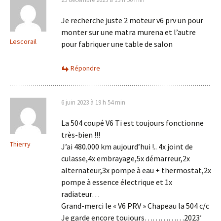
Je recherche juste 2 moteur v6 prv un pour
monter sur une matra murena et l’autre
Lescorail
pour fabriquer une table de salon
Répondre
6 juin 2023 à 19 h 54 min
La 504 coupé V6 Ti est toujours fonctionne
très-bien !!!
Thierry
J’ai 480.000 km aujourd’hui !.. 4x joint de
culasse,4x embrayage,5x démarreur,2x
alternateur,3x pompe à eau + thermostat,2x
pompe à essence électrique et 1x
radiateur…
Grand-merci le « V6 PRV » Chapeau la 504 c/c
Je garde encore toujours……………2023′