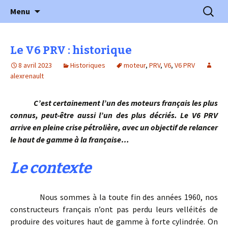
l'automobile ancienne : articles, historiques
Aller
Recherc
l'Automobile Ancienne
Menu
au
…
contenu
Le V6 PRV : historique
8 avril 2023
Historiques
moteur
,
PRV
,
V6
,
V6 PRV
alexrenault
C’est certainement l’un des moteurs français les plus
connus, peut-être aussi l’un des plus décriés. Le V6 PRV
arrive en pleine crise pétrolière, avec un objectif de relancer
le haut de gamme à la française…
Le contexte
Nous sommes à la toute fin des années 1960, nos
constructeurs français n’ont pas perdu leurs velléités de
produire des voitures haut de gamme à forte cylindrée. On