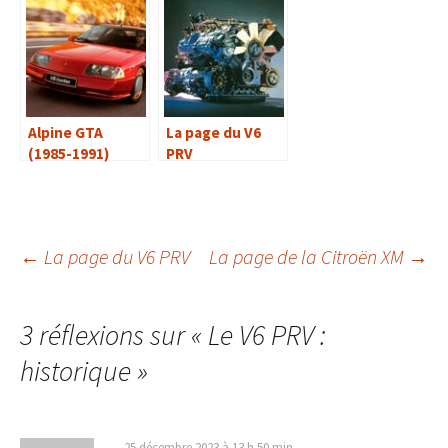
Alpine GTA
La page du V6
(1985-1991)
PRV
Navigation
←
La page du V6 PRV
La page de la Citroën XM
→
des
3 réflexions sur «
Le V6 PRV :
historique
»
articles
25 décembre 2023 à 13 h 50 min