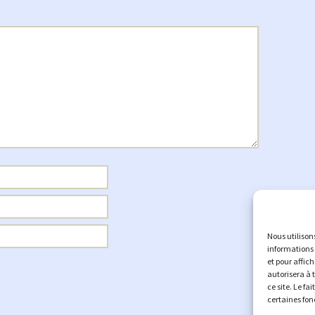
Nous utilison
informations 
et pour affic
autorisera à 
ce site. Le fa
certaines fon