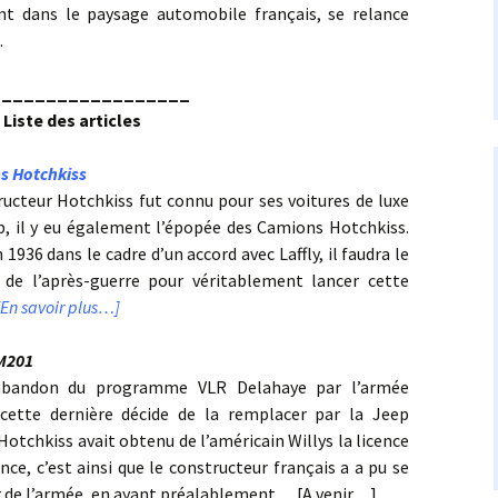
ent dans le paysage automobile français, se relance
.
__________________
Liste des articles
s Hotchkiss
tructeur Hotchkiss fut connu pour ses voitures de luxe
p, il y eu également l’épopée des Camions Hotchkiss.
1936 dans le cadre d’un accord avec Laffly, il faudra le
de l’après-guerre pour véritablement lancer cette
[En savoir plus…]
 M201
’abandon du programme VLR Delahaye par l’armée
 cette dernière décide de la remplacer par la Jeep
 Hotchkiss avait obtenu de l’américain Willys la licence
nce, c’est ainsi que le constructeur français a a pu se
 de l’armée, en ayant préalablement… [A venir…]