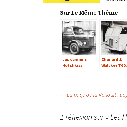
Sur Le Même Thème
Les camions
Chenard &
Hotchkiss
Walcker T60,
et CHT (1939
1946)
Navigation
←
La page de la Renault Fue
des
1 réflexion sur «
Les H