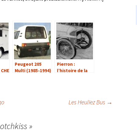
Peugeot 205
Pierron :
 CHE
Multi (1985-1994)
l’histoire de la
-
marque
go
Les Heuliez Bus
→
otchkiss
»