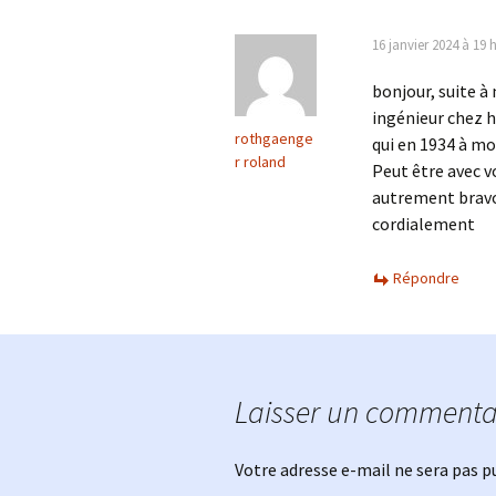
articles
16 janvier 2024 à 19 
bonjour, suite à
ingénieur chez ho
rothgaenge
qui en 1934 à mo
r roland
Peut être avec v
autrement bravo
cordialement
Répondre
Laisser un commenta
Votre adresse e-mail ne sera pas p