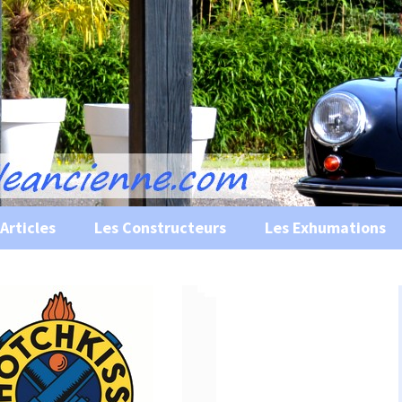
s, historiques …
ile Ancienne
Articles
Les Constructeurs
Les Exhumations
 curiosités
 évènements
 musées