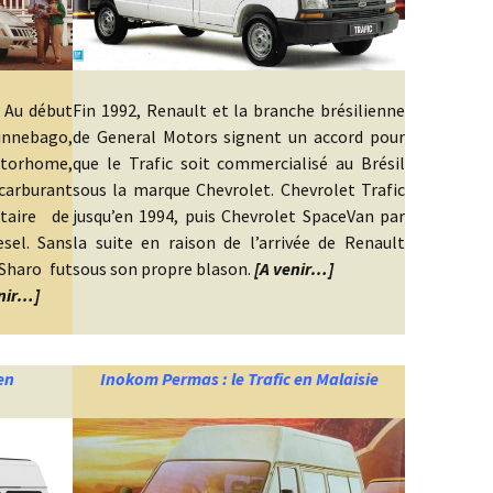
! Au début
Fin 1992, Renault et la branche brésilienne
innebago,
de General Motors signent un accord pour
torhome,
que le Trafic soit commercialisé au Brésil
carburant
sous la marque Chevrolet. Chevrolet Trafic
itaire de
jusqu’en 1994, puis Chevrolet SpaceVan par
sel. Sans
la suite en raison de l’arrivée de Renault
Sharo fut
sous son propre blason.
[A venir…]
nir…]
en
Inokom Permas : le Trafic en Malaisie