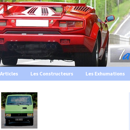
s, historiques …
ile Ancienne
Articles
Les Constructeurs
Les Exhumations
 curiosités
 évènements
 musées