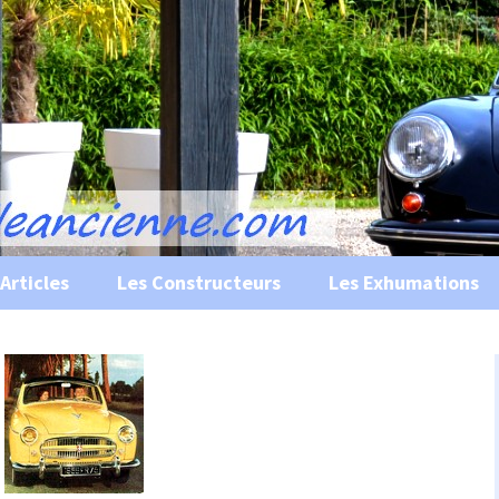
s, historiques …
ile Ancienne
Articles
Les Constructeurs
Les Exhumations
 curiosités
 évènements
 musées