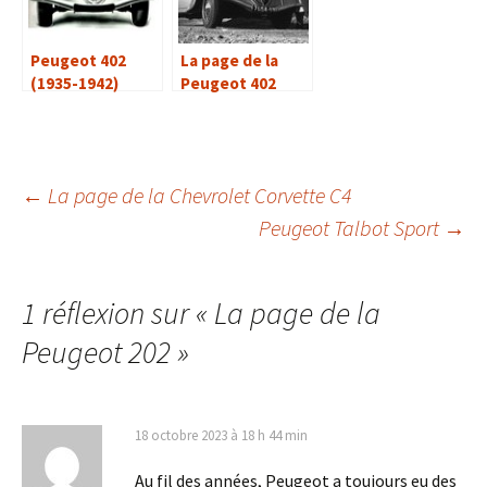
Peugeot 402
La page de la
(1935-1942)
Peugeot 402
Navigation
←
La page de la Chevrolet Corvette C4
Peugeot Talbot Sport
→
des
1 réflexion sur «
La page de la
articles
Peugeot 202
»
18 octobre 2023 à 18 h 44 min
Au fil des années, Peugeot a toujours eu des