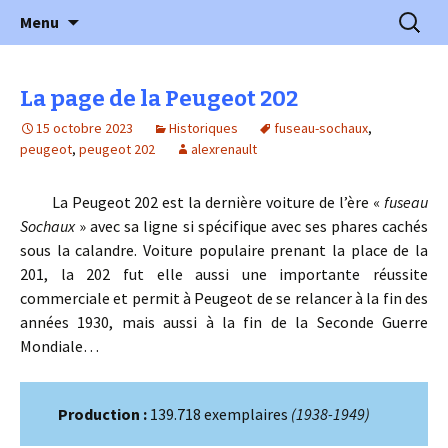
l'automobile ancienne : articles, historiques
Aller
Recherc
l'Automobile Ancienne
Menu
au
…
contenu
La page de la Peugeot 202
15 octobre 2023
Historiques
fuseau-sochaux
,
peugeot
,
peugeot 202
alexrenault
La Peugeot 202 est la dernière voiture de l’ère «
fuseau
Sochaux
» avec sa ligne si spécifique avec ses phares cachés
sous la calandre. Voiture populaire prenant la place de la
201, la 202 fut elle aussi une importante réussite
commerciale et permit à Peugeot de se relancer à la fin des
années 1930, mais aussi à la fin de la Seconde Guerre
Mondiale…
Production :
139.718 exemplaires
(1938-1949)