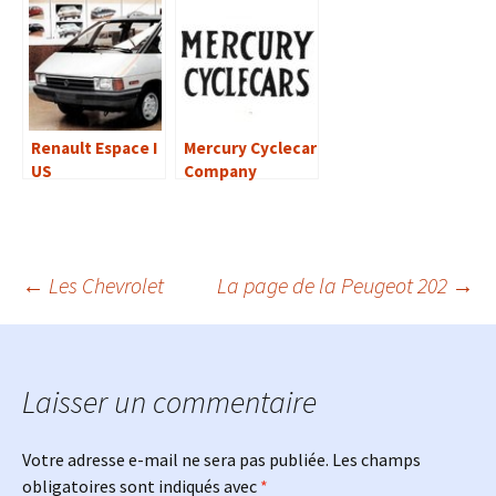
Renault Espace I
Mercury Cyclecar
US
Company
Navigation
←
Les Chevrolet
La page de la Peugeot 202
→
des
Laisser un commentaire
articles
Votre adresse e-mail ne sera pas publiée.
Les champs
obligatoires sont indiqués avec
*