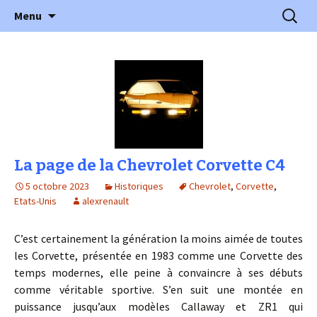
l'automobile ancienne : articles, historiques
Aller
Recherc
l'Automobile Ancienne
Menu
au
…
contenu
La page de la Chevrolet Corvette C4
5 octobre 2023
Historiques
Chevrolet
,
Corvette
,
Etats-Unis
alexrenault
C’est certainement la génération la moins aimée de toutes
les Corvette, présentée en 1983 comme une Corvette des
temps modernes, elle peine à convaincre à ses débuts
comme véritable sportive. S’en suit une montée en
puissance jusqu’aux modèles Callaway et ZR1 qui