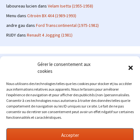
laboureau lucien
dans
Velam Isetta (1955-1958)
Menu
dans
Citroën BX 4X4 (1989-1993)
andre gau
dans
Ford Transcontinental (1975-1982)
RUDY
dans
Renault 4 Jogging (1981)
Le site en quelques mots
Gérer le consentement aux
cookies
Alexrenault
: passionné d'automobile ancienne depuis de
nombreuses années, j'ai commencé à partager ma passion sur
Nous utilisons des technologies telles que les cookies pour stocker et/ou accéder
internet à partir de 2009 au travers d'un blog qui a connu un relatif
aux informations relatives aux appareils. Nous le faisons pour améliorer
succès. Fin 2013, je décide de prendre mon autonomie et me lancer
l’expérience de navigation et pour afficher des publicités (non-)personnalisées.
avec mon propre site : l'Automobile Ancienne.
Consentir à ces technologies nous autorisera à traiter des données telles que le
comportement de navigation ou les ID uniques sur ce site. Le fait de ne pas
Me contacter : alex(at)lautomobileancienne.com
consentir ou de retirer son consentement peut avoir un effet négatif sur certaines
fonctionnalités et caractéristiques.
Accepter