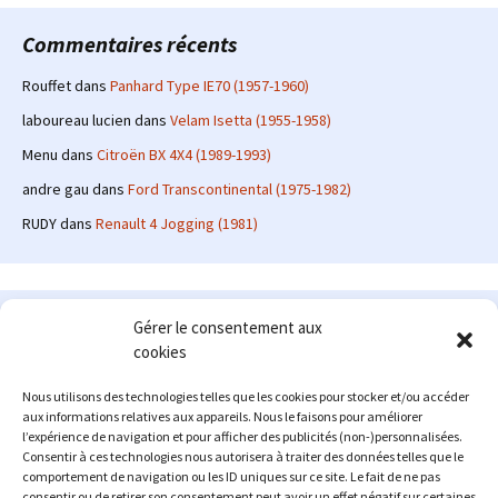
Commentaires récents
Rouffet
dans
Panhard Type IE70 (1957-1960)
laboureau lucien
dans
Velam Isetta (1955-1958)
Menu
dans
Citroën BX 4X4 (1989-1993)
andre gau
dans
Ford Transcontinental (1975-1982)
RUDY
dans
Renault 4 Jogging (1981)
Le site en quelques mots
Gérer le consentement aux
cookies
Alexrenault
: passionné d'automobile ancienne depuis de
nombreuses années, j'ai commencé à partager ma passion sur
Nous utilisons des technologies telles que les cookies pour stocker et/ou accéder
internet à partir de 2009 au travers d'un blog qui a connu un relatif
aux informations relatives aux appareils. Nous le faisons pour améliorer
succès. Fin 2013, je décide de prendre mon autonomie et me lancer
l’expérience de navigation et pour afficher des publicités (non-)personnalisées.
avec mon propre site : l'Automobile Ancienne.
Consentir à ces technologies nous autorisera à traiter des données telles que le
comportement de navigation ou les ID uniques sur ce site. Le fait de ne pas
Me contacter : alex(at)lautomobileancienne.com
consentir ou de retirer son consentement peut avoir un effet négatif sur certaines