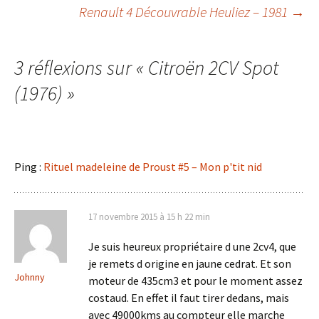
Navigation
Renault 4 Découvrable Heuliez – 1981
→
des
3 réflexions sur «
Citroën 2CV Spot
articles
(1976)
»
Ping :
Rituel madeleine de Proust #5 – Mon p'tit nid
17 novembre 2015 à 15 h 22 min
Je suis heureux propriétaire d une 2cv4, que
je remets d origine en jaune cedrat. Et son
Johnny
moteur de 435cm3 et pour le moment assez
costaud. En effet il faut tirer dedans, mais
avec 49000kms au compteur elle marche