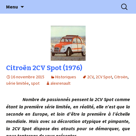
l'automobile ancienne : articles, historiques
Aller
Recherc
l'Automobile Ancienne
Menu
au
…
contenu
Citroën 2CV Spot (1976)
16 novembre 2015
Historiques
2CV
,
2CV Spot
,
Citroën
,
série limitée
,
spot
alexrenault
Nombre de passionnés pensent la 2CV Spot comme
étant la première série limitée, en réalité, elle n’est que la
seconde en Europe, et loin d’être la première à l’échelle
mondiale. Mais avec sa décoration atypique et pimpante,
la 2CV Spot dispose des atouts pour se démarquer, que
nous tenterons de vous présenter…