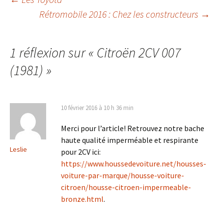
Navigation
Rétromobile 2016 : Chez les constructeurs
→
des
1 réflexion sur «
Citroën 2CV 007
articles
(1981)
»
10 février 2016 à 10 h 36 min
Merci pour l’article! Retrouvez notre bache
haute qualité imperméable et respirante
Leslie
pour 2CV ici:
https://www.houssedevoiture.net/housses-
voiture-par-marque/housse-voiture-
citroen/housse-citroen-impermeable-
bronze.html
.