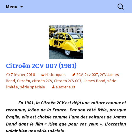
l'automobile ancienne : articles, historiques
Aller
Recherc
l'Automobile Ancienne
Menu
au
…
contenu
Citroën 2CV 007 (1981)
7 février 2016
Historiques
2CV
,
2cv 007
,
2CV James
Bond
,
Citroën
,
citroën 2CV
,
Citroën 2CV 007
,
James Bond
,
série
limitée
,
série spéciale
alexrenault
En 1981, la Citroën 2CV est déjà une voiture connue et
reconnue, icône de la France. Par son côté frêle, presque
fragile, elle est choisie comme l’une des voitures de James
Bond dans le film « Rien que pour vos yeux ». L’occasion
valait bien une série spéciale…