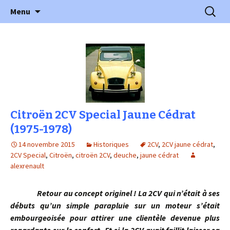
l'automobile ancienne : articles, historiques
Aller
Recherc
l'Automobile Ancienne
Menu
au
…
contenu
Citroën 2CV Special Jaune Cédrat
(1975-1978)
14 novembre 2015
Historiques
2CV
,
2CV jaune cédrat
,
2CV Special
,
Citroën
,
citroën 2CV
,
deuche
,
jaune cédrat
alexrenault
Retour au concept originel ! La 2CV qui n’était à ses
débuts qu’un simple parapluie sur un moteur s’était
embourgeoisée pour attirer une clientèle devenue plus