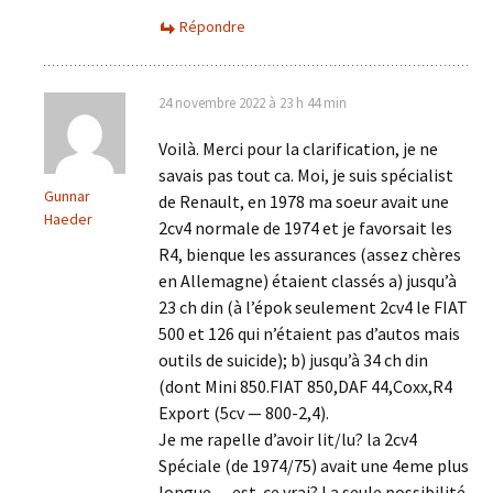
Répondre
24 novembre 2022 à 23 h 44 min
Voilà. Merci pour la clarification, je ne
savais pas tout ca. Moi, je suis spécialist
Gunnar
de Renault, en 1978 ma soeur avait une
Haeder
2cv4 normale de 1974 et je favorsait les
R4, bienque les assurances (assez chères
en Allemagne) étaient classés a) jusqu’à
23 ch din (à l’épok seulement 2cv4 le FIAT
500 et 126 qui n’étaient pas d’autos mais
outils de suicide); b) jusqu’à 34 ch din
(dont Mini 850.FIAT 850,DAF 44,Coxx,R4
Export (5cv — 800-2,4).
Je me rapelle d’avoir lit/lu? la 2cv4
Spéciale (de 1974/75) avait une 4eme plus
longue — est-ce vrai? La seule possibilité