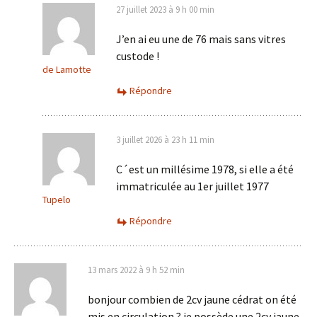
27 juillet 2023 à 9 h 00 min
J’en ai eu une de 76 mais sans vitres
custode !
de Lamotte
Répondre
3 juillet 2026 à 23 h 11 min
C´est un millésime 1978, si elle a été
immatriculée au 1er juillet 1977
Tupelo
Répondre
13 mars 2022 à 9 h 52 min
bonjour combien de 2cv jaune cédrat on été
mis en circulation ? je possède une 2cv jaune