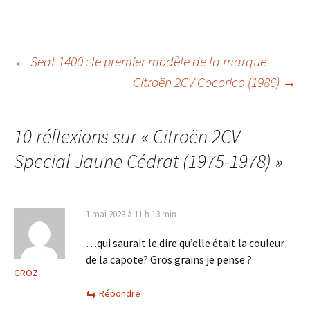
(1980-1981)
Navigation
←
Seat 1400 : le premier modèle de la marque
Citroën 2CV Cocorico (1986)
→
des
10 réflexions sur «
Citroën 2CV
articles
Special Jaune Cédrat (1975-1978)
»
1 mai 2023 à 11 h 13 min
…qui saurait le dire qu’elle était la couleur
de la capote? Gros grains je pense ?
GROZ
Répondre