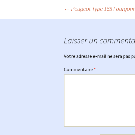
Navigation
←
Peugeot Type 163 Fourgonn
des
Laisser un commenta
articles
Votre adresse e-mail ne sera pas p
Commentaire
*