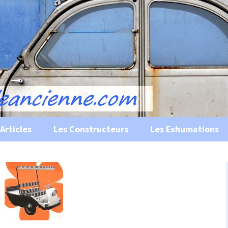
s, historiques …
ile Ancienne
Articles
Les Constructeurs
Les Exhumations
 curiosités
 évènements
 musées