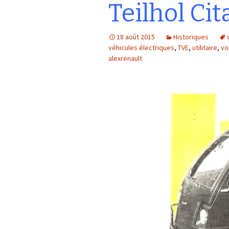
Teilhol Ci
18 août 2015
Historiques
véhicules électriques
,
TVE
,
utilitaire
,
vo
alexrenault