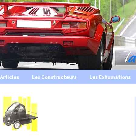
s, historiques …
ile Ancienne
Articles
Les Constructeurs
Les Exhumations
 curiosités
 évènements
 musées