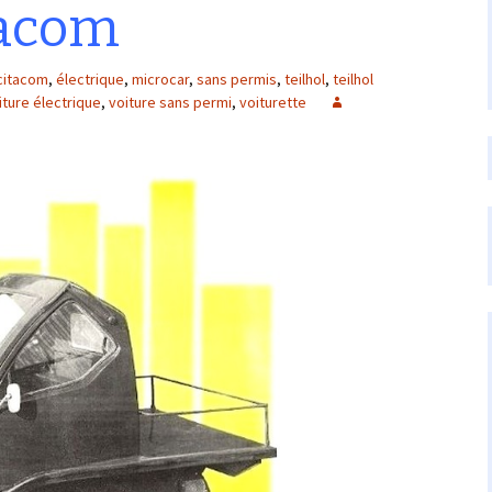
tacom
citacom
,
électrique
,
microcar
,
sans permis
,
teilhol
,
teilhol
iture électrique
,
voiture sans permi
,
voiturette