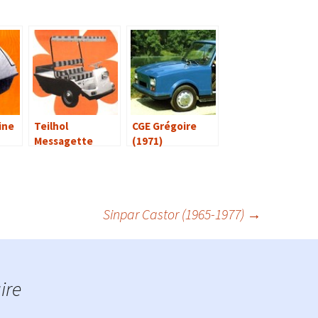
ine
Teilhol
CGE Grégoire
Messagette
(1971)
Sinpar Castor (1965-1977)
→
ire