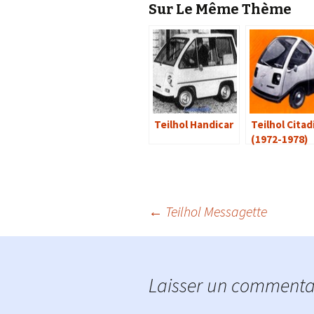
Sur Le Même Thème
Teilhol Handicar
Teilhol Citad
(1972-1978)
Navigation
←
Teilhol Messagette
des
Laisser un commenta
articles