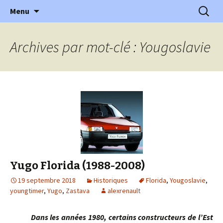
l'automobile ancienne : articles, historiques
Aller
Recherc
l'Automobile Ancienne
Menu
au
…
contenu
Archives par mot-clé : Yougoslavie
Yugo Florida (1988-2008)
19 septembre 2018
Historiques
Florida
,
Yougoslavie
,
youngtimer
,
Yugo
,
Zastava
alexrenault
Dans les années 1980, certains constructeurs de l’Est