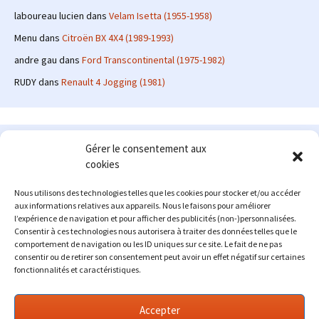
laboureau lucien
dans
Velam Isetta (1955-1958)
Menu
dans
Citroën BX 4X4 (1989-1993)
andre gau
dans
Ford Transcontinental (1975-1982)
RUDY
dans
Renault 4 Jogging (1981)
Le site en quelques mots
Gérer le consentement aux
cookies
Alexrenault
: passionné d'automobile ancienne depuis de
nombreuses années, j'ai commencé à partager ma passion sur
Nous utilisons des technologies telles que les cookies pour stocker et/ou accéder
internet à partir de 2009 au travers d'un blog qui a connu un relatif
aux informations relatives aux appareils. Nous le faisons pour améliorer
succès. Fin 2013, je décide de prendre mon autonomie et me lancer
l’expérience de navigation et pour afficher des publicités (non-)personnalisées.
avec mon propre site : l'Automobile Ancienne.
Consentir à ces technologies nous autorisera à traiter des données telles que le
comportement de navigation ou les ID uniques sur ce site. Le fait de ne pas
Me contacter : alex(at)lautomobileancienne.com
consentir ou de retirer son consentement peut avoir un effet négatif sur certaines
fonctionnalités et caractéristiques.
Accepter