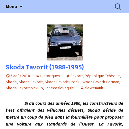
l'automobile ancienne : articles, historiques
Aller
Recherc
l'Automobile Ancienne
Menu
au
…
contenu
Skoda Favorit (1988-1995)
5 août 2018
Historiques
Favorit
,
République Tchèque
,
Skoda
,
Skoda Favorit
,
Skoda Favorit Break
,
Skoda Favorit Forman
,
Skoda Favorit pick-up
,
Tchécoslovaquie
alexrenault
Si au cours des années 1980, les constructeurs de
l’est offraient des véhicules désuets, Skoda décide de
mettre un coup de pied dans la fourmilière pour proposer
une voiture aux standards de l’Ouest. La Favorit,