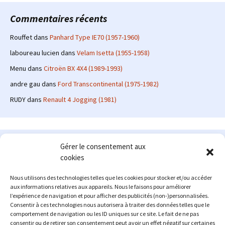
Commentaires récents
Rouffet
dans
Panhard Type IE70 (1957-1960)
laboureau lucien
dans
Velam Isetta (1955-1958)
Menu
dans
Citroën BX 4X4 (1989-1993)
andre gau
dans
Ford Transcontinental (1975-1982)
RUDY
dans
Renault 4 Jogging (1981)
Le site en quelques mots
Gérer le consentement aux
cookies
Alexrenault
: passionné d'automobile ancienne depuis de
nombreuses années, j'ai commencé à partager ma passion sur
Nous utilisons des technologies telles que les cookies pour stocker et/ou accéder
internet à partir de 2009 au travers d'un blog qui a connu un relatif
aux informations relatives aux appareils. Nous le faisons pour améliorer
succès. Fin 2013, je décide de prendre mon autonomie et me lancer
l’expérience de navigation et pour afficher des publicités (non-)personnalisées.
avec mon propre site : l'Automobile Ancienne.
Consentir à ces technologies nous autorisera à traiter des données telles que le
comportement de navigation ou les ID uniques sur ce site. Le fait de ne pas
Me contacter : alex(at)lautomobileancienne.com
consentir ou de retirer son consentement peut avoir un effet négatif sur certaines