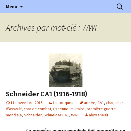
l'automobile ancienne : articles, historiques
Aller
Recherc
l'Automobile Ancienne
Menu
au
…
contenu
Archives par mot-clé : WWI
Schneider CA1 (1916-1918)
11 novembre 2015
Historiques
armée
,
CA1
,
char
,
char
d'assault
,
char de combat
,
Estienne
,
militaire
,
première guerre
mondiale
,
Schneider
,
Schneider CA1
,
WWI
alexrenault
La première guerre mondiale fait apparaître un