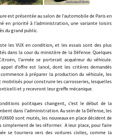
est présentée au salon de l’automobile de Paris en
né en priorité à l’administration, une variante loisirs
s du grand public.
s VUX en condition, et les essais sont des plus
és dans la cour du ministère de la Défense. Quelques
itroën, l’armée se porterait acquéreur du véhicule.
appel d’offre est lancé, dont les critères demandés
n commence à préparer la production du véhicule, les
 mobilisés pour construire les carrosseries, lesquelles
ticelli et y recevront leur greffe mécanique.
ions politiques changent, c’est le début de la
mbent dans l’administration. Au sein de la Défense, les
a VUX600 sont mutés, les nouveaux en place décident de
s simplement de les réformer. A leur place, pour faire
rmée se tournera vers des voitures civiles, comme la