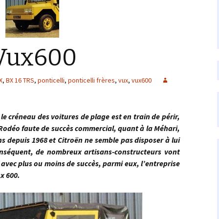
 Vux600
X
,
BX 16 TRS
,
ponticelli
,
ponticelli frères
,
vux
,
vux600
éneau des voitures de plage est en train de périr,
 Rodéo faute de succès commercial, quant à la Méhari,
ns depuis 1968 et Citroën ne semble pas disposer à lui
nséquent, de nombreux artisans-constructeurs vont
 avec plus ou moins de succès, parmi eux, l’entreprise
ux 600.