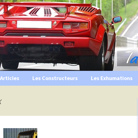
s, historiques …
ile Ancienne
Articles
Les Constructeurs
Les Exhumations
 curiosités
x
 évènements
 musées