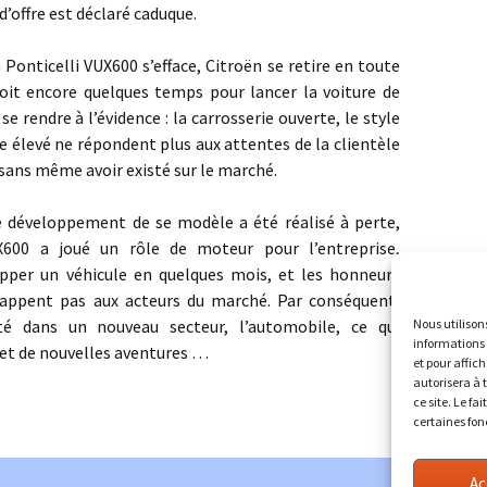
d’offre est déclaré caduque.
elli VUX600 s’efface, Citroën se retire en toute
 croit encore quelques temps pour lancer la voiture de
se rendre à l’évidence : la carrosserie ouverte, le style
re élevé ne répondent plus aux attentes de la clientèle
 sans même avoir existé sur le marché.
oppement de se modèle a été réalisé à perte,
UX600 a joué un rôle de moteur pour l’entreprise,
pper un véhicule en quelques mois, et les honneurs
happent pas aux acteurs du marché. Par conséquent,
Nous utilison
ité dans un nouveau secteur, l’automobile, ce qui
informations 
et de nouvelles aventures …
et pour affic
autorisera à 
ce site. Le fa
certaines fon
Ac