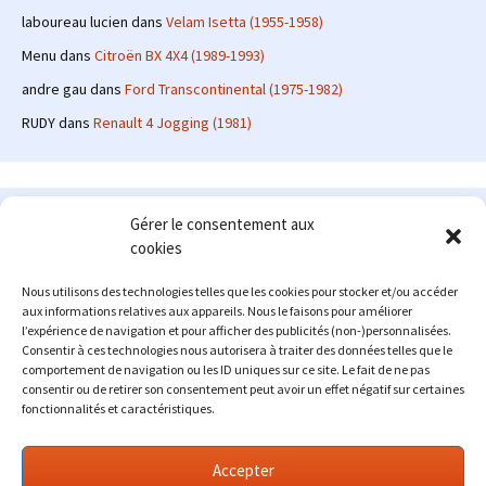
laboureau lucien
dans
Velam Isetta (1955-1958)
Menu
dans
Citroën BX 4X4 (1989-1993)
andre gau
dans
Ford Transcontinental (1975-1982)
RUDY
dans
Renault 4 Jogging (1981)
Le site en quelques mots
Gérer le consentement aux
cookies
Alexrenault
: passionné d'automobile ancienne depuis de
nombreuses années, j'ai commencé à partager ma passion sur
Nous utilisons des technologies telles que les cookies pour stocker et/ou accéder
internet à partir de 2009 au travers d'un blog qui a connu un relatif
aux informations relatives aux appareils. Nous le faisons pour améliorer
succès. Fin 2013, je décide de prendre mon autonomie et me lancer
l’expérience de navigation et pour afficher des publicités (non-)personnalisées.
avec mon propre site : l'Automobile Ancienne.
Consentir à ces technologies nous autorisera à traiter des données telles que le
comportement de navigation ou les ID uniques sur ce site. Le fait de ne pas
Me contacter : alex(at)lautomobileancienne.com
consentir ou de retirer son consentement peut avoir un effet négatif sur certaines
fonctionnalités et caractéristiques.
Accepter