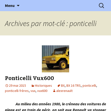
l'automobile ancienne : articles, historiques
Aller
Recherc
l'Automobile Ancienne
Menu
au
…
contenu
Archives par mot-clé : ponticelli
Ponticelli Vux600
29 mai 2015
Historiques
BX
,
BX 16 TRS
,
ponticelli
,
ponticelli frères
,
vux
,
vux600
alexrenault
Au milieu des années 1980, le créneau des voitures de
plage est en train de périr, on sait que Renault va stopper