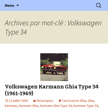
l'automobile ancienne : articles, historiques
Aller
Recherc
l'Automobile Ancienne
Menu
au
…
contenu
Archives par mot-clé : Volkswagen
Type 34
Volkswagen Karmann Ghia Type 34
(1961-1969)
11 juillet 2016
Historiques
Carrosserie Ghia
,
Ghia
,
karmann
,
Karmann Ghia
,
Karmann Ghia Type 34
,
Karmann Type 34
,