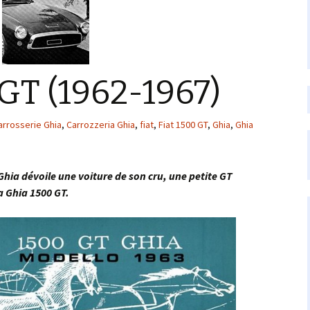
GT (1962-1967)
arrosserie Ghia
,
Carrozzeria Ghia
,
fiat
,
Fiat 1500 GT
,
Ghia
,
Ghia
a dévoile une voiture de son cru, une petite GT
la Ghia 1500 GT.