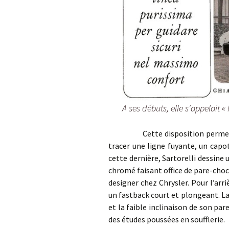
A ses débuts, elle s’appelait «
Cette disposition permet égale
tracer une ligne fuyante, un capo
cette dernière, Sartorelli dessin
chromé faisant office de pare-chocs
designer chez Chrysler. Pour l’arri
un fastback court et plongeant. La 
et la faible inclinaison de son par
des études poussées en soufflerie.