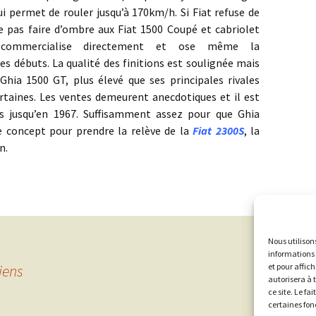
i permet de rouler jusqu’à 170km/h. Si Fiat refuse de
 pas faire d’ombre aux Fiat 1500 Coupé et cabriolet
a commercialise directement et ose même la
es débuts. La qualité des finitions est soulignée mais
 Ghia 1500 GT, plus élevé que ses principales rivales
rtaines. Les ventes demeurent anecdotiques et il est
s jusqu’en 1967. Suffisamment assez pour que Ghia
e concept pour prendre la relève de la
Fiat 2300S
, la
n.
Nous utilison
informations 
et pour affic
iens
autorisera à 
ce site. Le fa
certaines fon