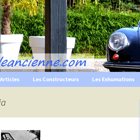
s, historiques …
ile Ancienne
Articles
Les Constructeurs
Les Exhumations
 curiosités
ia
 évènements
 musées