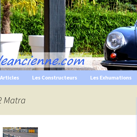
s, historiques …
ile Ancienne
Articles
Les Constructeurs
Les Exhumations
 curiosités
12 Matra
 évènements
 musées