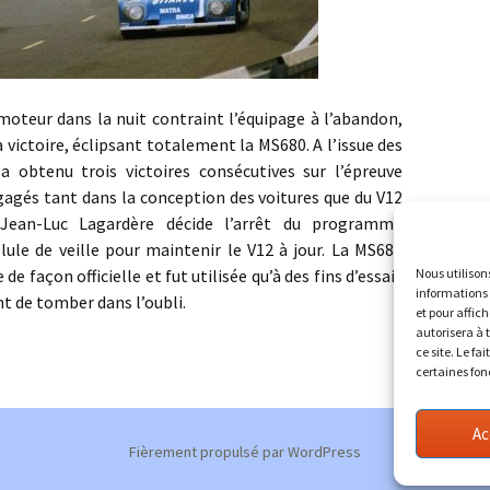
dans la nuit contraint l’équipage à l’abandon,
la victoire, éclipsant totalement la MS680. A l’issue des
 obtenu trois victoires consécutives sur l’épreuve
agés tant dans la conception des voitures que du V12
 Jean-Luc Lagardère décide l’arrêt du programme
ule de veille pour maintenir le V12 à jour. La MS680
 de façon officielle et fut utilisée qu’à des fins d’essais
Nous utilison
informations 
ant de tomber dans l’oubli.
et pour affic
autorisera à 
ce site. Le fa
certaines fon
Ac
Fièrement propulsé par WordPress