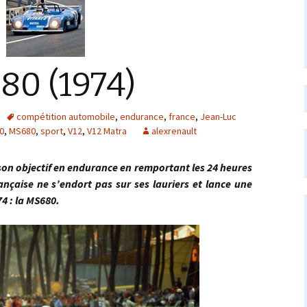
80 (1974)
compétition automobile
,
endurance
,
france
,
Jean-Luc
0
,
MS680
,
sport
,
V12
,
V12 Matra
alexrenault
 objectif en endurance en remportant les 24 heures
ançaise ne s’endort pas sur ses lauriers et lance une
74 : la MS680.