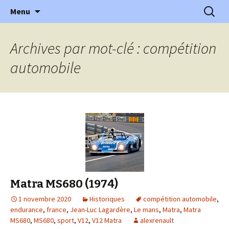
l'automobile ancienne : articles, historiques
Aller
Recherc
l'Automobile Ancienne
Menu
au
…
contenu
Archives par mot-clé : compétition
automobile
Matra MS680 (1974)
1 novembre 2020
Historiques
compétition automobile
,
endurance
,
france
,
Jean-Luc Lagardère
,
Le mans
,
Matra
,
Matra
MS680
,
MS680
,
sport
,
V12
,
V12 Matra
alexrenault