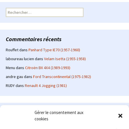
Rechercher :
Commentaires récents
Rouffet
dans
Panhard Type IE70 (1957-1960)
laboureau lucien
dans
Velam Isetta (1955-1958)
Menu
dans
Citroën BX 4X4 (1989-1993)
andre gau
dans
Ford Transcontinental (1975-1982)
RUDY
dans
Renault 4 Jogging (1981)
Le site en quelques mots
Gérer le consentement aux
cookies
Alexrenault
: passionné d'automobile ancienne depuis de
nombreuses années, j'ai commencé à partager ma passion sur