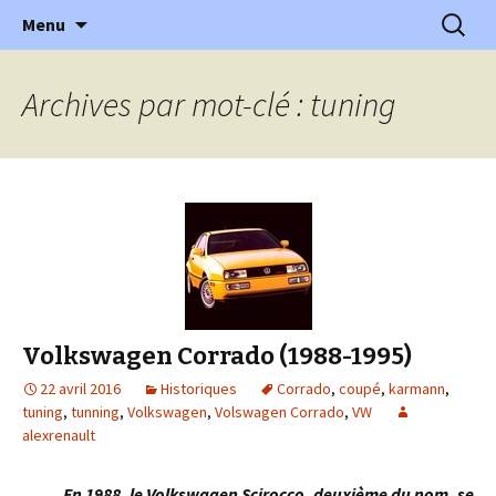
l'automobile ancienne : articles, historiques
Aller
Recherc
l'Automobile Ancienne
Menu
au
…
contenu
Archives par mot-clé : tuning
Volkswagen Corrado (1988-1995)
22 avril 2016
Historiques
Corrado
,
coupé
,
karmann
,
tuning
,
tunning
,
Volkswagen
,
Volswagen Corrado
,
VW
alexrenault
En 1988, le Volkswagen Scirocco, deuxième du nom, se