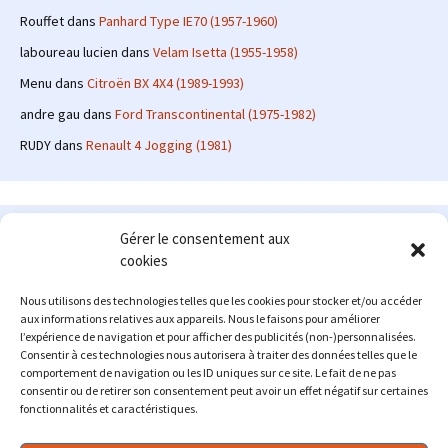
Rouffet
dans
Panhard Type IE70 (1957-1960)
laboureau lucien
dans
Velam Isetta (1955-1958)
Menu
dans
Citroën BX 4X4 (1989-1993)
andre gau
dans
Ford Transcontinental (1975-1982)
RUDY
dans
Renault 4 Jogging (1981)
Le site en quelques mots
Gérer le consentement aux
cookies
Alexrenault
: passionné d'automobile ancienne depuis de
nombreuses années, j'ai commencé à partager ma passion sur
Nous utilisons des technologies telles que les cookies pour stocker et/ou accéder
internet à partir de 2009 au travers d'un blog qui a connu un relatif
aux informations relatives aux appareils. Nous le faisons pour améliorer
succès. Fin 2013, je décide de prendre mon autonomie et me lancer
l’expérience de navigation et pour afficher des publicités (non-)personnalisées.
avec mon propre site : l'Automobile Ancienne.
Consentir à ces technologies nous autorisera à traiter des données telles que le
comportement de navigation ou les ID uniques sur ce site. Le fait de ne pas
Me contacter : alex(at)lautomobileancienne.com
consentir ou de retirer son consentement peut avoir un effet négatif sur certaines
fonctionnalités et caractéristiques.