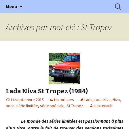
l'automobile ancienne : articles, historiques
Aller
Recherc
l'Automobile Ancienne
Menu
au
…
contenu
Archives par mot-clé : St Tropez
Lada Niva St Tropez (1984)
14 septembre 2015
Historiques
Lada
,
Lada Niva
,
Niva
,
poch
,
série limitée
,
série spéciale
,
St Tropez
alexrenault
Le monde des séries limitées est passionnant à plus
d’un titre, outre le fait de trouver des versions rarissimes