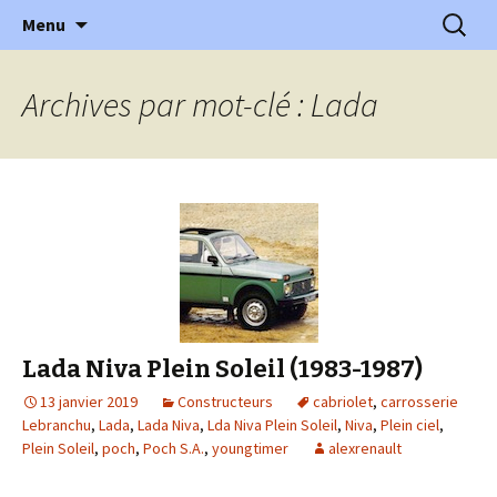
l'automobile ancienne : articles, historiques
Aller
Recherc
l'Automobile Ancienne
Menu
au
…
contenu
Archives par mot-clé : Lada
Lada Niva Plein Soleil (1983-1987)
13 janvier 2019
Constructeurs
cabriolet
,
carrosserie
Lebranchu
,
Lada
,
Lada Niva
,
Lda Niva Plein Soleil
,
Niva
,
Plein ciel
,
Plein Soleil
,
poch
,
Poch S.A.
,
youngtimer
alexrenault