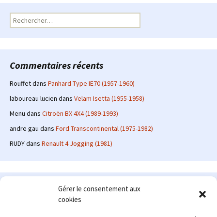
Rechercher :
Commentaires récents
Rouffet
dans
Panhard Type IE70 (1957-1960)
laboureau lucien
dans
Velam Isetta (1955-1958)
Menu
dans
Citroën BX 4X4 (1989-1993)
andre gau
dans
Ford Transcontinental (1975-1982)
RUDY
dans
Renault 4 Jogging (1981)
Le site en quelques mots
Gérer le consentement aux
cookies
Alexrenault
: passionné d'automobile ancienne depuis de
nombreuses années, j'ai commencé à partager ma passion sur