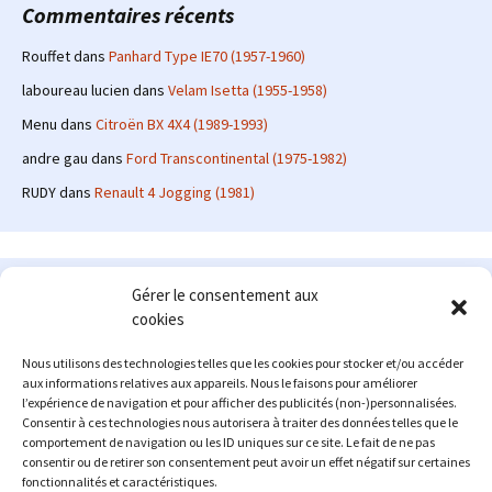
Commentaires récents
Rouffet
dans
Panhard Type IE70 (1957-1960)
laboureau lucien
dans
Velam Isetta (1955-1958)
Menu
dans
Citroën BX 4X4 (1989-1993)
andre gau
dans
Ford Transcontinental (1975-1982)
RUDY
dans
Renault 4 Jogging (1981)
Le site en quelques mots
Gérer le consentement aux
cookies
Alexrenault
: passionné d'automobile ancienne depuis de
nombreuses années, j'ai commencé à partager ma passion sur
Nous utilisons des technologies telles que les cookies pour stocker et/ou accéder
internet à partir de 2009 au travers d'un blog qui a connu un relatif
aux informations relatives aux appareils. Nous le faisons pour améliorer
succès. Fin 2013, je décide de prendre mon autonomie et me lancer
l’expérience de navigation et pour afficher des publicités (non-)personnalisées.
avec mon propre site : l'Automobile Ancienne.
Consentir à ces technologies nous autorisera à traiter des données telles que le
comportement de navigation ou les ID uniques sur ce site. Le fait de ne pas
Me contacter : alex(at)lautomobileancienne.com
consentir ou de retirer son consentement peut avoir un effet négatif sur certaines
fonctionnalités et caractéristiques.