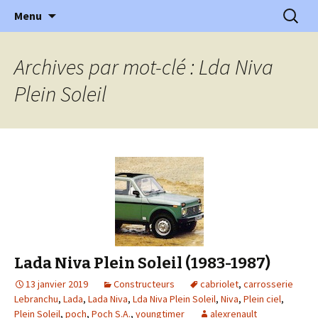
l'automobile ancienne : articles, historiques
Aller
Recherc
l'Automobile Ancienne
Menu
au
…
contenu
Archives par mot-clé : Lda Niva
Plein Soleil
Lada Niva Plein Soleil (1983-1987)
13 janvier 2019
Constructeurs
cabriolet
,
carrosserie
Lebranchu
,
Lada
,
Lada Niva
,
Lda Niva Plein Soleil
,
Niva
,
Plein ciel
,
Plein Soleil
,
poch
,
Poch S.A.
,
youngtimer
alexrenault