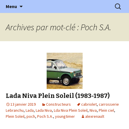
l'automobile ancienne : articles, historiques
Aller
Recherc
l'Automobile Ancienne
Menu
au
…
contenu
Archives par mot-clé : Poch S.A.
Lada Niva Plein Soleil (1983-1987)
13 janvier 2019
Constructeurs
cabriolet
,
carrosserie
Lebranchu
,
Lada
,
Lada Niva
,
Lda Niva Plein Soleil
,
Niva
,
Plein ciel
,
Plein Soleil
,
poch
,
Poch S.A.
,
youngtimer
alexrenault