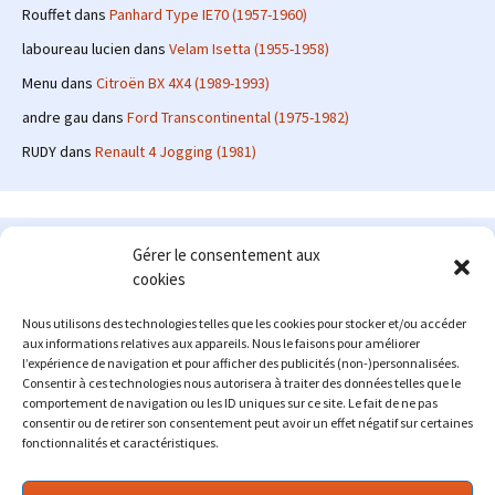
Rouffet
dans
Panhard Type IE70 (1957-1960)
laboureau lucien
dans
Velam Isetta (1955-1958)
Menu
dans
Citroën BX 4X4 (1989-1993)
andre gau
dans
Ford Transcontinental (1975-1982)
RUDY
dans
Renault 4 Jogging (1981)
Le site en quelques mots
Gérer le consentement aux
cookies
Alexrenault
: passionné d'automobile ancienne depuis de
nombreuses années, j'ai commencé à partager ma passion sur
Nous utilisons des technologies telles que les cookies pour stocker et/ou accéder
internet à partir de 2009 au travers d'un blog qui a connu un relatif
aux informations relatives aux appareils. Nous le faisons pour améliorer
succès. Fin 2013, je décide de prendre mon autonomie et me lancer
l’expérience de navigation et pour afficher des publicités (non-)personnalisées.
avec mon propre site : l'Automobile Ancienne.
Consentir à ces technologies nous autorisera à traiter des données telles que le
comportement de navigation ou les ID uniques sur ce site. Le fait de ne pas
Me contacter : alex(at)lautomobileancienne.com
consentir ou de retirer son consentement peut avoir un effet négatif sur certaines
fonctionnalités et caractéristiques.