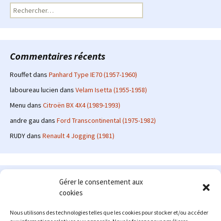
Rechercher :
Commentaires récents
Rouffet
dans
Panhard Type IE70 (1957-1960)
laboureau lucien
dans
Velam Isetta (1955-1958)
Menu
dans
Citroën BX 4X4 (1989-1993)
andre gau
dans
Ford Transcontinental (1975-1982)
RUDY
dans
Renault 4 Jogging (1981)
Le site en quelques mots
Gérer le consentement aux
cookies
Alexrenault
: passionné d'automobile ancienne depuis de
nombreuses années, j'ai commencé à partager ma passion sur
Nous utilisons des technologies telles que les cookies pour stocker et/ou accéder
internet à partir de 2009 au travers d'un blog qui a connu un relatif