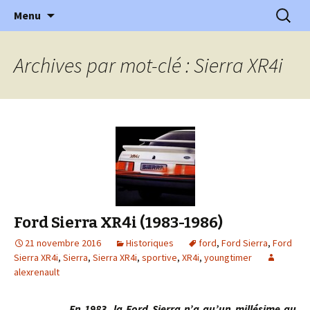
l'automobile ancienne : articles, historiques
Aller
Recherc
l'Automobile Ancienne
Menu
au
…
contenu
Archives par mot-clé : Sierra XR4i
Ford Sierra XR4i (1983-1986)
21 novembre 2016
Historiques
ford
,
Ford Sierra
,
Ford
Sierra XR4i
,
Sierra
,
Sierra XR4i
,
sportive
,
XR4i
,
youngtimer
alexrenault
En 1983, la Ford Sierra n’a qu’un millésime au