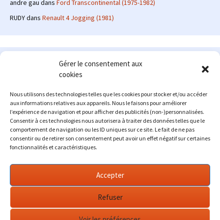
andre gau
dans
Ford Transcontinental (1975-1982)
RUDY
dans
Renault 4 Jogging (1981)
Le site en quelques mots
Gérer le consentement aux
cookies
Alexrenault
: passionné d'automobile ancienne depuis de
nombreuses années, j'ai commencé à partager ma passion sur
Nous utilisons des technologies telles que les cookies pour stocker et/ou accéder
internet à partir de 2009 au travers d'un blog qui a connu un relatif
aux informations relatives aux appareils. Nous le faisons pour améliorer
succès. Fin 2013, je décide de prendre mon autonomie et me lancer
l’expérience de navigation et pour afficher des publicités (non-)personnalisées.
avec mon propre site : l'Automobile Ancienne.
Consentir à ces technologies nous autorisera à traiter des données telles que le
comportement de navigation ou les ID uniques sur ce site. Le fait de ne pas
Me contacter : alex(at)lautomobileancienne.com
consentir ou de retirer son consentement peut avoir un effet négatif sur certaines
fonctionnalités et caractéristiques.
Accepter
Refuser
Voir les préférences