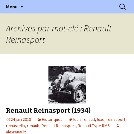
l'automobile ancienne : articles, historiques
Aller
Recherc
l'Automobile Ancienne
Menu
au
…
contenu
Archives par mot-clé : Renault
Reinasport
Renault Reinasport (1934)
24 juin 2018
Historiques
louis renault
,
luxe
,
reinasport
,
reinastella
,
renault
,
Renault Reinasport
,
Renault Type RM6
alexrenault